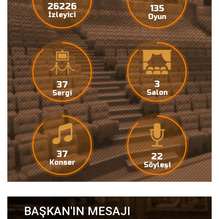
27000
138
İzleyici
Oyun
3
38
Salon
Sergi
38
22
Konser
Söyleşi
BAŞKAN'IN MESAJI