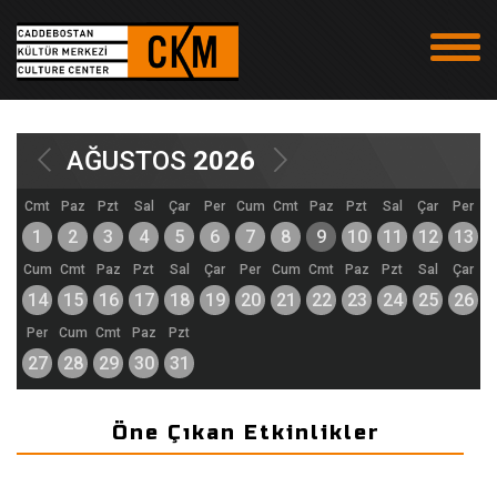
AĞUSTOS
2026
Cmt
Paz
Pzt
Sal
Çar
Per
Cum
Cmt
Paz
Pzt
Sal
Çar
Per
1
2
3
4
5
6
7
8
9
10
11
12
13
Cum
Cmt
Paz
Pzt
Sal
Çar
Per
Cum
Cmt
Paz
Pzt
Sal
Çar
14
15
16
17
18
19
20
21
22
23
24
25
26
Per
Cum
Cmt
Paz
Pzt
P
27
28
29
30
31
Öne Çıkan Etkinlikler