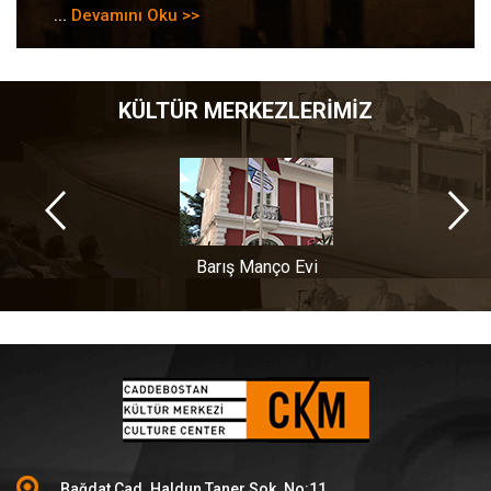
...
Devamını Oku >>
KÜLTÜR MERKEZLERİMİZ
Barış Manço Evi
Bağdat Cad. Haldun Taner Sok. No:11