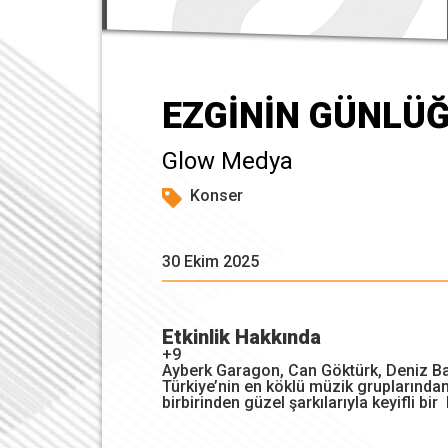
EZGİNİN GÜNLÜ
Glow Medya
Konser
30 Ekim 2025
Etkinlik Hakkında
+9
Ayberk Garagon, Can Göktürk, Deniz B
Türkiye’nin en köklü müzik gruplarından
birbirinden güzel şarkılarıyla keyifli b