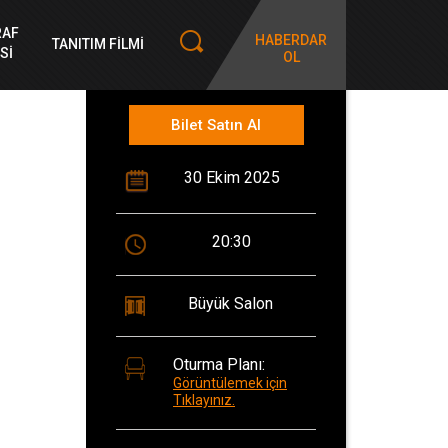
RAF
HABERDAR
TANITIM FİLMİ
Sİ
OL
Bilet Satın Al
30 Ekim 2025
20:30
Büyük Salon
Oturma Planı:
Görüntülemek için
Tıklayınız.