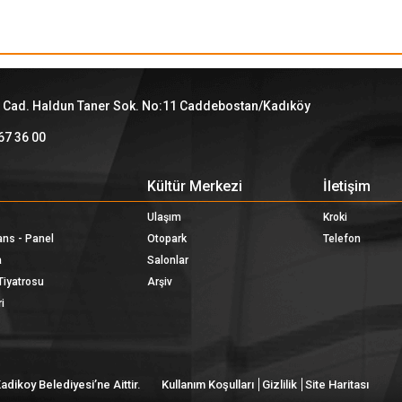
 Cad. Haldun Taner Sok. No:11 Caddebostan/Kadıköy
67 36 00
Kültür Merkezi
İletişim
Ulaşım
Kroki
ans - Panel
Otopark
Telefon
a
Salonlar
Tiyatrosu
Arşiv
i
dikoy Belediyesi’ne Aittir.
Kullanım Koşulları
Gizlilik
Site Haritası