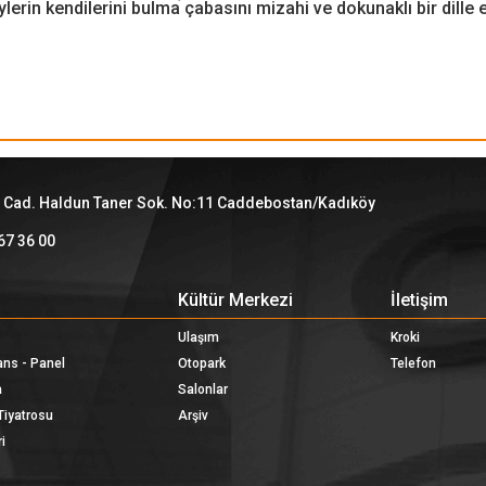
ylerin kendilerini bulma çabasını mizahi ve dokunaklı bir dille 
 Cad. Haldun Taner Sok. No:11 Caddebostan/Kadıköy
67 36 00
Kültür Merkezi
İletişim
Ulaşım
Kroki
ans - Panel
Otopark
Telefon
a
Salonlar
Tiyatrosu
Arşiv
i