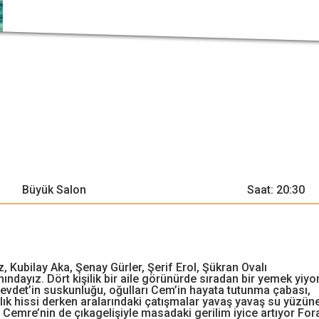
Büyük Salon
Saat: 20:30
, Kubilay Aka, Şenay Gürler, Şerif Erol, Şükran Ovalı
ındayız. Dört kişilik bir aile görünürde sıradan bir yemek yiyor
Cevdet’in suskunluğu, oğulları Cem’in hayata tutunma çabası,
lık hissi derken aralarındaki çatışmalar yavaş yavaş su yüzün
rı Cemre’nin de çıkagelişiyle masadaki gerilim iyice artıyor For