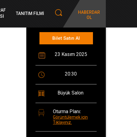
RAF
HABERDAR
TANITIM FİLMİ
Sİ
OL
Bilet Satın Al
23 Kasım 2025
20:30
Büyük Salon
Oturma Planı:
Görüntülemek için
Tıklayınız.