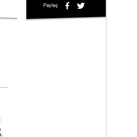
Paylaş:
.
e
a;