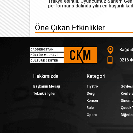
Trakya esintili. Oyuncumuz Sanem Gençalp
performans dalında yılın en başarılı ka
Öne Çıkan Etkinlikler
Bağdat
0216 4
Hakkımızda
Kategori
Başkanın Mesajı
Tiyatro
Söyleşi
Teknik Bilgiler
Sergi
Konfer
Konser
Sinem
Bale
Çocuk 
Opera
Diğerler
;