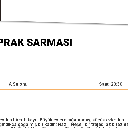
APRAK SARMASI
A Salonu
Saat: 20:30
den birer hikaye. Büyük evlere sığamamış, küçük evlerden
̆ındıkça çoğalmış bir kadın: Nazlı. Neşeli bir trajedi az biraz d