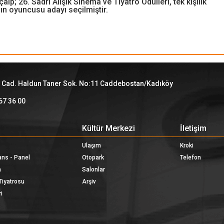
; 26. Sadri Alışık Sinema ve Tiyatro Ödülleri, tek kişilik
dın oyuncusu adayı seçilmiştir.
 Cad. Haldun Taner Sok. No:11 Caddebostan/Kadıköy
67 36 00
Kültür Merkezi
İletişim
Ulaşım
Kroki
ans - Panel
Otopark
Telefon
a
Salonlar
Tiyatrosu
Arşiv
i