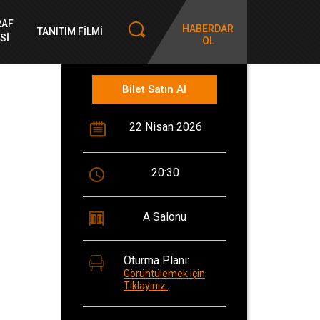
RAF
HABERDAR
TANITIM FİLMİ
Sİ
OL
Bilet Satın Al
22 Nisan 2026
20:30
A Salonu
Oturma Planı:
Görüntülemek için
Tıklayınız.